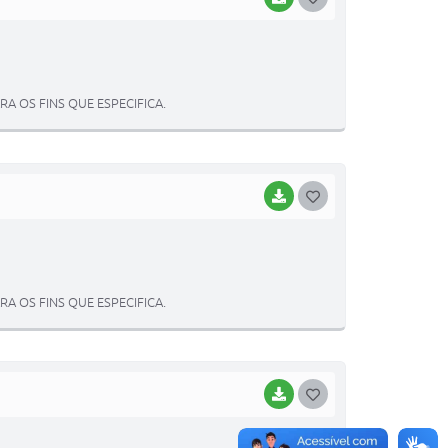
O
S
T
 OS FINS QUE ESPECIFICA.
E
I
BAIXAR
G
O
S
T
 OS FINS QUE ESPECIFICA.
E
I
BAIXAR
G
O