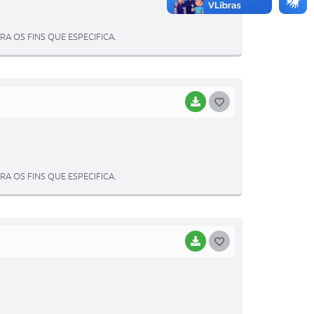
S
T
 OS FINS QUE ESPECIFICA.
E
I
BAIXAR
G
O
S
T
 OS FINS QUE ESPECIFICA.
E
I
BAIXAR
G
O
S
T