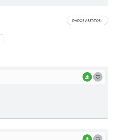
DADOS ABERTOS
BAIXAR
G
O
S
T
E
I
BAIXAR
G