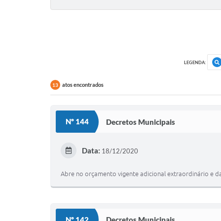
LEGENDA:
atos encontrados
13
Nº 144
Decretos Municipais
Data:
18/12/2020
Abre no orçamento vigente adicional extraordinário e da
Nº 142
Decretos Municipais