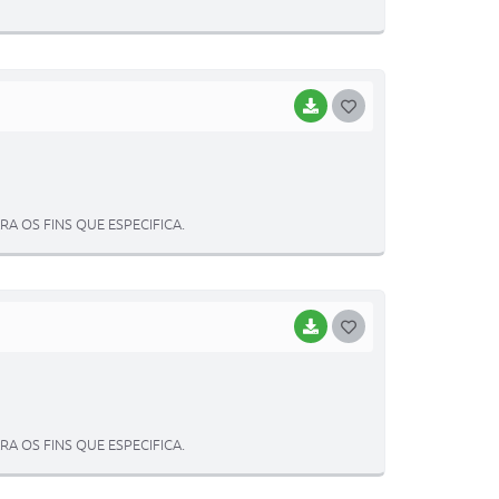
E
I
BAIXAR
G
O
S
T
 OS FINS QUE ESPECIFICA.
E
I
BAIXAR
G
O
S
T
 OS FINS QUE ESPECIFICA.
E