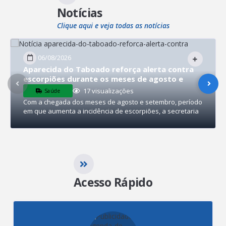
Notícias
Clique aqui e veja todas as notícias
06/08/2026
Aparecida do Taboado reforça alerta contra
escorpiões durante os meses de agosto e
setembro
17
visualizações
Saúde
Com a chegada dos meses de agosto e setembro, período
em que aumenta a incidência de escorpiões, a secretaria
municipal de Saúde de Aparecida do Taboado reforça o
alerta à população sobre a importância da prevenção e
dos cuidados para...
Acesso Rápido