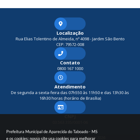
Localização
Rua Elias Tolentino de Almeida, nº 4098 - Jardim São Bento
CEP: 79572-008
Contato
0800 167 1000
Atendimento
De segunda a sexta-feira das 07h550 às 11h50 e das 13h30 às
16h30 horas (horário de Brasília)
CNPJ
03.563.335/0001-06
Prefeitura Municipal de Aparecida do Taboado - MS
Versão do Sistema:
3.5.3 - 19/06/2026
e os cookies: nosso site usa cookies para melhorar