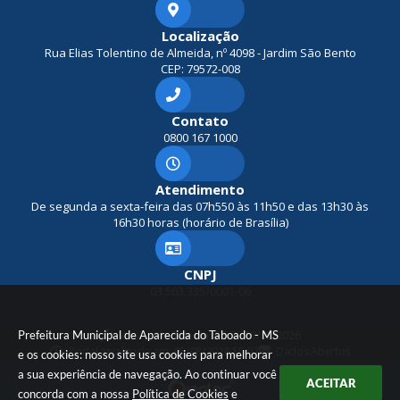
Localização
Rua Elias Tolentino de Almeida, nº 4098 - Jardim São Bento
CEP: 79572-008
Contato
0800 167 1000
Atendimento
De segunda a sexta-feira das 07h550 às 11h50 e das 13h30 às
16h30 horas (horário de Brasília)
CNPJ
03.563.335/0001-06
Prefeitura Municipal de Aparecida do Taboado - MS
Versão do Sistema:
3.5.3 - 19/06/2026
Portal atualizado em:
05/08/2026 15:07
Dados Abertos
e os cookies: nosso site usa cookies para melhorar
a sua experiência de navegação. Ao continuar você
ACEITAR
concorda com a nossa
Política de Cookies
e