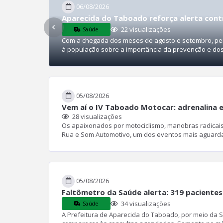
06/08/2026
Aparecida do Taboado reforça alerta con
22
visualizações
Saúde
Com a chegada dos meses de agosto e setembro, perí
à população sobre a importância da prevenção e dos
05/08/2026
Vem aí o IV Taboado Motocar: adrenalina
28
visualizações
Os apaixonados por motociclismo, manobras radicais
Rua e Som Automotivo, um dos eventos mais aguarda
05/08/2026
Faltômetro da Saúde alerta: 319 pacientes
34
visualizações
Saúde
A Prefeitura de Aparecida do Taboado, por meio da 