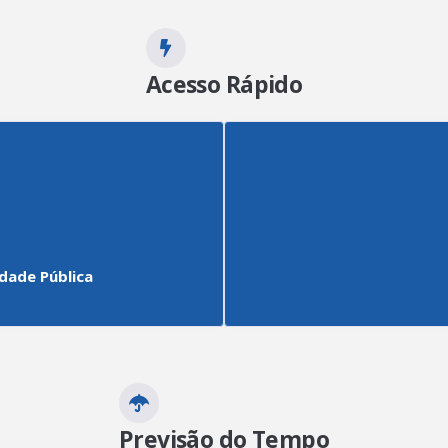
31 de Dezembro de 2025
10 de Dezembro de 202
O NOVO É AQUI 2025
NOSSO NATAL 2025
269
visualizações
264
visualizações
Acesso Rápido
idade Pública
Previsão do Tempo