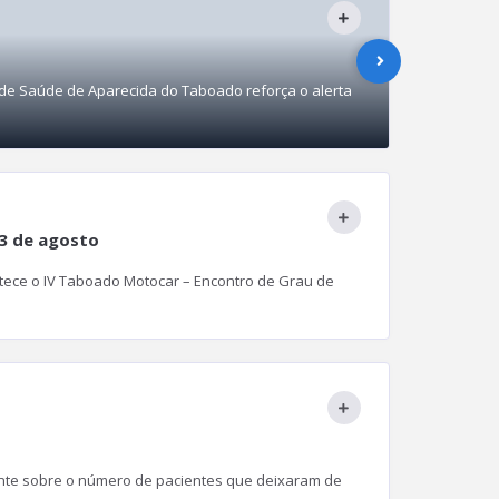
05/
Govern
S
 de Saúde de Aparecida do Taboado reforça o alerta
Na manhã
diretor c
3 de agosto
tece o IV Taboado Motocar – Encontro de Grau de
ante sobre o número de pacientes que deixaram de