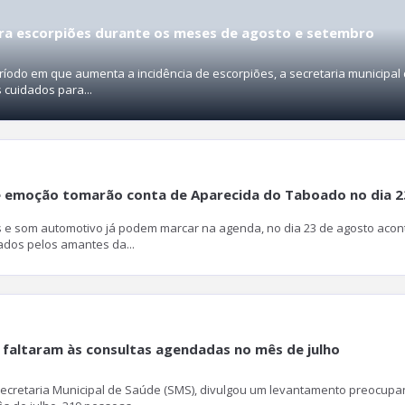
tra escorpiões durante os meses de agosto e setembro
odo em que aumenta a incidência de escorpiões, a secretaria municipal
 cuidados para...
 e emoção tomarão conta de Aparecida do Taboado no dia 2
 e som automotivo já podem marcar na agenda, no dia 23 de agosto acon
dos pelos amantes da...
 faltaram às consultas agendadas no mês de julho
Secretaria Municipal de Saúde (SMS), divulgou um levantamento preocup