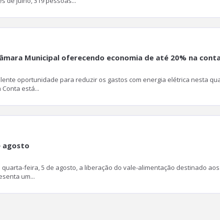
de julho, 319 pessoas...
Câmara Municipal oferecendo economia de até 20% na conta
te oportunidade para reduzir os gastos com energia elétrica nesta quart
 Conta está...
e agosto
quarta-feira, 5 de agosto, a liberação do vale-alimentação destinado aos 
esenta um...