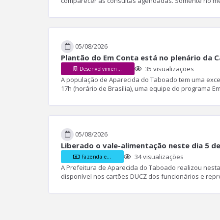
comparecer às consultas agendadas. Somente no mês 
05/08/2026
Plantão do Em Conta está no plenário da 
35
visualizações
Desenvolvimento...
A população de Aparecida do Taboado tem uma excelen
17h (horário de Brasília), uma equipe do programa Em
05/08/2026
Liberado o vale-alimentação neste dia 5 d
34
visualizações
Fazenda e...
A Prefeitura de Aparecida do Taboado realizou nesta 
disponível nos cartões DUCZ dos funcionários e repr