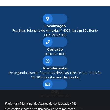
Localização
Rua Elias Tolentino de Almeida, nº 4098 - Jardim São Bento
CEP: 79572-008
Contato
0800 167 1000
Atendimento
De segunda a sexta-feira das 07h550 às 11h50 e das 13h30 às
16h30 horas (horário de Brasília)
CNPJ
03.563.335/0001-06
Prefeitura Municipal de Aparecida do Taboado - MS
Versão do Sistema:
3.5.3 - 19/06/2026
e os cookies: nosso site usa cookies para melhorar