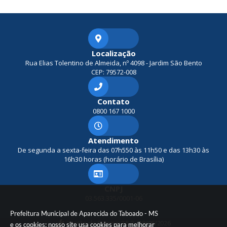
Localização
Rua Elias Tolentino de Almeida, nº 4098 - Jardim São Bento
CEP: 79572-008
Contato
0800 167 1000
Atendimento
De segunda a sexta-feira das 07h550 às 11h50 e das 13h30 às
16h30 horas (horário de Brasília)
CNPJ
03.563.335/0001-06
Prefeitura Municipal de Aparecida do Taboado - MS
Versão do Sistema:
3.5.3 - 19/06/2026
e os cookies: nosso site usa cookies para melhorar