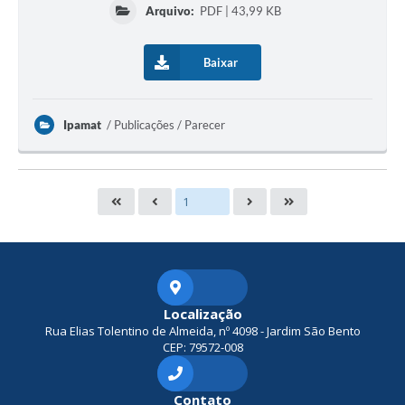
Arquivo:
PDF | 43,99 KB
Baixar
Ipamat
Publicações / Parecer
Localização
Rua Elias Tolentino de Almeida, nº 4098 - Jardim São Bento
CEP: 79572-008
Contato