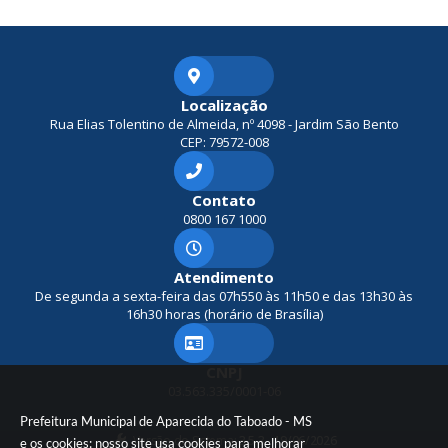
Localização
Rua Elias Tolentino de Almeida, nº 4098 - Jardim São Bento
CEP: 79572-008
Contato
0800 167 1000
Atendimento
De segunda a sexta-feira das 07h550 às 11h50 e das 13h30 às
16h30 horas (horário de Brasília)
CNPJ
03.563.335/0001-06
Prefeitura Municipal de Aparecida do Taboado - MS
Versão do Sistema:
3.5.3 - 19/06/2026
e os cookies: nosso site usa cookies para melhorar