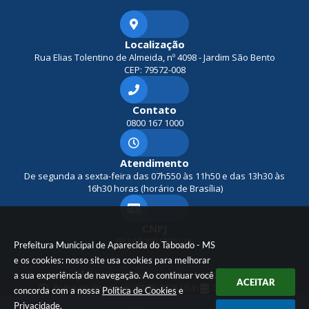
Localização
Rua Elias Tolentino de Almeida, nº 4098 - Jardim São Bento
CEP: 79572-008
Contato
0800 167 1000
Atendimento
De segunda a sexta-feira das 07h550 às 11h50 e das 13h30 às
16h30 horas (horário de Brasília)
CNPJ
03.563.335/0001-06
Prefeitura Municipal de Aparecida do Taboado - MS
e os cookies: nosso site usa cookies para melhorar
a sua experiência de navegação. Ao continuar você
Versão do Sistema:
3.5.3 - 19/06/2026
ACEITAR
Portal atualizado em:
07/08/2026 10:41
Dados Abertos
concorda com a nossa
Política de Cookies
e
Privacidade
.