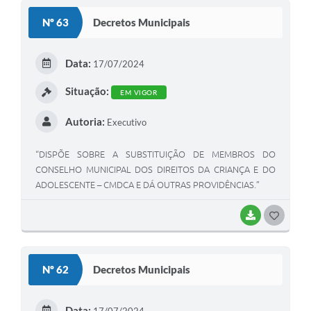
S
Nº 63
Decretos Municipais
T
E
Data:
17/07/2024
I
Situação:
EM VIGOR
Autoria:
Executivo
“DISPÕE SOBRE A SUBSTITUIÇÃO DE MEMBROS DO
CONSELHO MUNICIPAL DOS DIREITOS DA CRIANÇA E DO
ADOLESCENTE – CMDCA E DÁ OUTRAS PROVIDÊNCIAS.”
BAIXAR
G
O
S
Nº 62
Decretos Municipais
T
E
Data:
17/07/2024