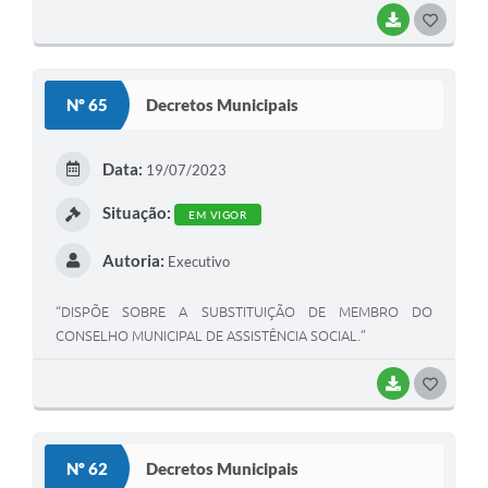
BAIXAR
G
O
S
Nº 65
Decretos Municipais
T
E
Data:
19/07/2023
I
Situação:
EM VIGOR
Autoria:
Executivo
“DISPÕE SOBRE A SUBSTITUIÇÃO DE MEMBRO DO
CONSELHO MUNICIPAL DE ASSISTÊNCIA SOCIAL.”
BAIXAR
G
O
S
Nº 62
Decretos Municipais
T