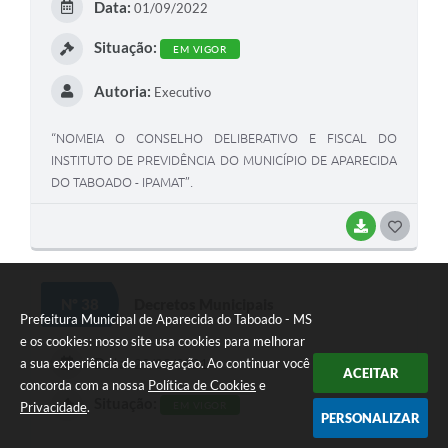
Data:
01/09/2022
I
Situação:
EM VIGOR
Autoria:
Executivo
“NOMEIA O CONSELHO DELIBERATIVO E FISCAL DO
INSTITUTO DE PREVIDÊNCIA DO MUNICÍPIO DE APARECIDA
DO TABOADO - IPAMAT”.
BAIXAR
G
O
S
Nº 38
Decretos Municipais
Prefeitura Municipal de Aparecida do Taboado - MS
T
e os cookies: nosso site usa cookies para melhorar
E
Data:
a sua experiência de navegação. Ao continuar você
29/03/2021
ACEITAR
I
concorda com a nossa
Política de Cookies
e
Situação:
Privacidade
.
EM VIGOR
PERSONALIZAR