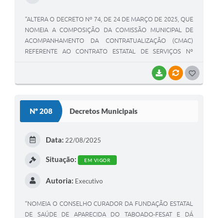
“ALTERA O DECRETO Nº 74, DE 24 DE MARÇO DE 2025, QUE
NOMEIA A COMPOSIÇÃO DA COMISSÃO MUNICIPAL DE
ACOMPANHAMENTO DA CONTRATUALIZAÇÃO (CMAC)
REFERENTE AO CONTRATO ESTATAL DE SERVIÇOS Nº
001/2025, FIRMADO ENTRE O MUNICÍPIO DE APARECIDA
DO TABOADO-MS E A FUNDAÇÃO ESTATAL DE SAÚDE DE
BAIXAR
VÍNCULOS
G
APARECIDA DO TABOADO – FESAT, E DÁ OUTRAS
O
PROVIDÊNCIAS”.
S
Nº 208
Decretos Municipais
T
E
Data:
22/08/2025
I
Situação:
EM VIGOR
Autoria:
Executivo
“NOMEIA O CONSELHO CURADOR DA FUNDAÇÃO ESTATAL
DE SAÚDE DE APARECIDA DO TABOADO-FESAT E DÁ