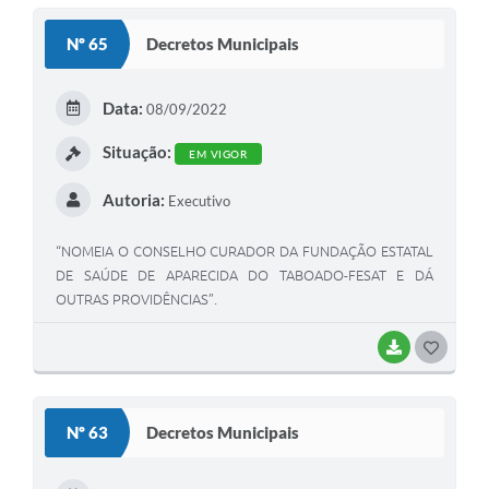
S
Nº 65
Decretos Municipais
T
E
Data:
08/09/2022
I
Situação:
EM VIGOR
Autoria:
Executivo
“NOMEIA O CONSELHO CURADOR DA FUNDAÇÃO ESTATAL
DE SAÚDE DE APARECIDA DO TABOADO-FESAT E DÁ
OUTRAS PROVIDÊNCIAS”.
BAIXAR
G
O
S
Nº 63
Decretos Municipais
T
E