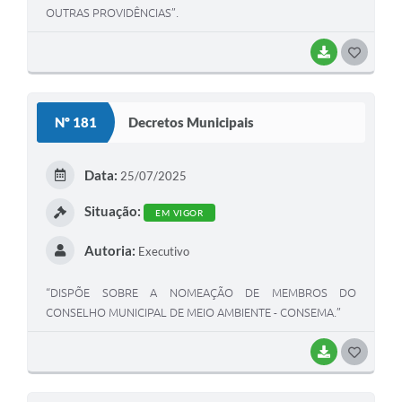
OUTRAS PROVIDÊNCIAS”.
BAIXAR
G
O
S
Nº 181
Decretos Municipais
T
E
Data:
25/07/2025
I
Situação:
EM VIGOR
Autoria:
Executivo
“DISPÕE SOBRE A NOMEAÇÃO DE MEMBROS DO
CONSELHO MUNICIPAL DE MEIO AMBIENTE - CONSEMA.”
BAIXAR
G
O