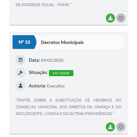
DE INTERESSE SOCIAL - FMHIS.”
BAIXAR
G
O
S
Nº 10
Decretos Municipais
T
E
Data:
04/02/2026
I
Situação:
EM VIGOR
Autoria:
Executivo
“DISPÕE SOBRE A SUBSTITUIÇÃO DE MEMBROS DO
CONSELHO MUNICIPAL DOS DIREITOS DA CRIANÇA E DO
ADOLESCENTE – CMDCA E DÁ OUTRAS PROVIDÊNCIAS.”
BAIXAR
G
O