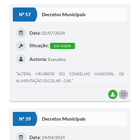
S
Nº 57
Decretos Municipais
T
E
Data:
02/07/2024
I
Situação:
EM VIGOR
Autoria:
Executivo
“ALTERA MEMBROS DO CONSELHO MUNICIPAL DE
ALIMENTAÇÃO ESCOLAR - CAE.”
BAIXAR
G
O
S
Nº 39
Decretos Municipais
T
E
Data:
24/04/2024