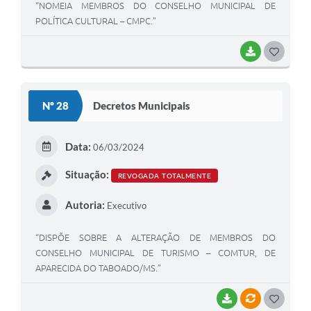
“NOMEIA MEMBROS DO CONSELHO MUNICIPAL DE
POLÍTICA CULTURAL – CMPC.”
BAIXAR
G
O
S
Nº 28
Decretos Municipais
T
E
Data:
06/03/2024
I
Situação:
REVOGADA TOTALMENTE
Autoria:
Executivo
“DISPÕE SOBRE A ALTERAÇÃO DE MEMBROS DO
CONSELHO MUNICIPAL DE TURISMO – COMTUR, DE
APARECIDA DO TABOADO/MS.”
BAIXAR
VÍNCULOS
G