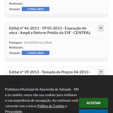
Realização:
Situação:
CONCLUÍDO
Edital nº 46-2013 - TP 05-2013 - Execução de
obra - Ampli e Reform Prédio do ESF - CENTRAL
23/10/2015 às 12h46
Postagem:
Realização:
Situação:
CONCLUÍDO
Edital nº 39-2013 - Tomada de Preços 04-2013 -
23/10/2015 às 12h38
Postagem:
Realização:
Prefeitura Municipal de Aparecida do Taboado - MS
Situação:
CONCLUÍDO
e os cookies: nosso site usa cookies para melhorar
a sua experiência de navegação. Ao continuar você
ACEITAR
concorda com a nossa
Política de Cookies
e
Edital nº 27-2013 - Tomada de Preços 03-2013 -
Privacidade
.