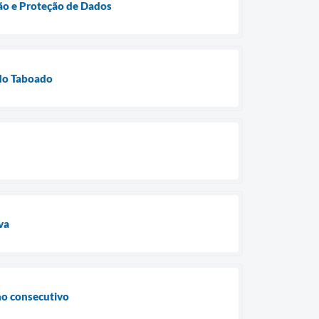
ão e Proteção de Dados
 do Taboado
va
no consecutivo