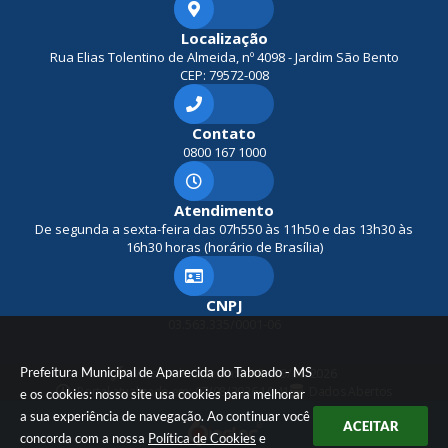
Localização
Rua Elias Tolentino de Almeida, nº 4098 - Jardim São Bento
CEP: 79572-008
Contato
0800 167 1000
Atendimento
De segunda a sexta-feira das 07h550 às 11h50 e das 13h30 às
16h30 horas (horário de Brasília)
CNPJ
03.563.335/0001-06
Prefeitura Municipal de Aparecida do Taboado - MS
Versão do Sistema:
3.5.3 - 19/06/2026
Portal atualizado em:
07/08/2026 10:41
Dados Abertos
e os cookies: nosso site usa cookies para melhorar
a sua experiência de navegação. Ao continuar você
ACEITAR
concorda com a nossa
Política de Cookies
e