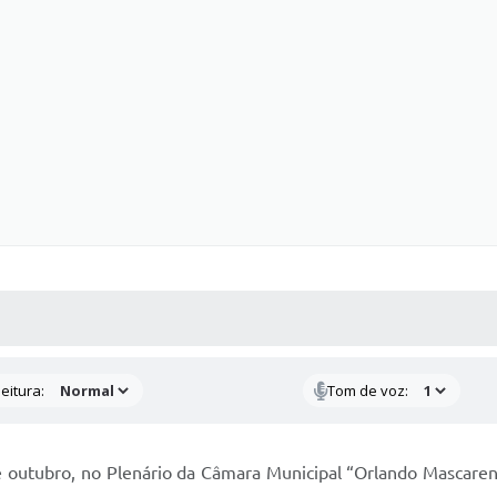
 MÍDIAS
RECEBA NOTÍCIAS
eitura:
Tom de voz:
e outubro, no Plenário da Câmara Municipal “Orlando Mascare