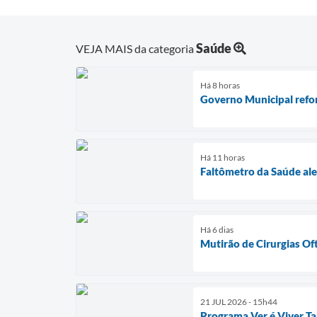
Saúde
VEJA MAIS da categoria
Há 8 horas
Governo Municipal refor
Há 11 horas
Faltômetro da Saúde ale
Há 6 dias
Mutirão de Cirurgias Of
21 JUL 2026 - 15h44
Programa Ver é Viver Ta