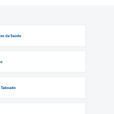
tes da Saúde
ho
do Taboado