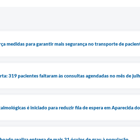
ça medidas para garantir mais segurança no transporte de pacien
rta: 319 pacientes faltaram às consultas agendadas no mês de jul
talmológicas é iniciado para reduzir fila de espera em Aparecida 
boado realiza entrega de mais 31 óculos de grau à população