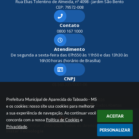
Rua Elias Tolentino de Almeida, nº 4098 - Jardim São Bento
CEP: 79572-008
Contato
0800 167 1000
Atendimento
De segunda a sexta-feira das 07h550 às 11h50 e das 13h30 às
16h30 horas (horário de Brasília)
CNPJ
03.563.335/0001-06
Prefeitura Municipal de Aparecida do Taboado - MS
Versão do Sistema:
3.5.3 - 19/06/2026
Portal atualizado em:
07/08/2026 10:41
Dados Abertos
e os cookies: nosso site usa cookies para melhorar
a sua experiência de navegação. Ao continuar você
ACEITAR
concorda com a nossa
Política de Cookies
e
© Copyright Instar - 2006-2026. Todos os direitos reservados -
Privacidade
.
PERSONALIZAR
Instar Tecnologia