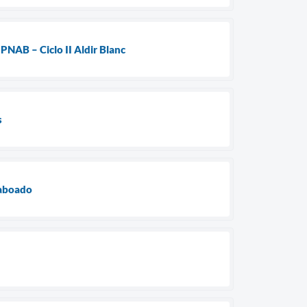
NAB – Ciclo II Aldir Blanc
s
Taboado