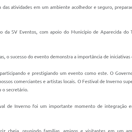
aram das atividades em um ambiente acolhedor e seguro, prepara
ão da SV Eventos, com apoio do Município de Aparecida do 
ias, o sucesso do evento demonstra a importância de iniciativ
 participando e prestigiando um evento como este. O Gover
nossos comerciantes e artistas locais. O Festival de Inverno s
 o secretário.
val de Inverno foi um importante momento de integração e
iz cheia, reunindo famílias, amigos e visitantes em um amb