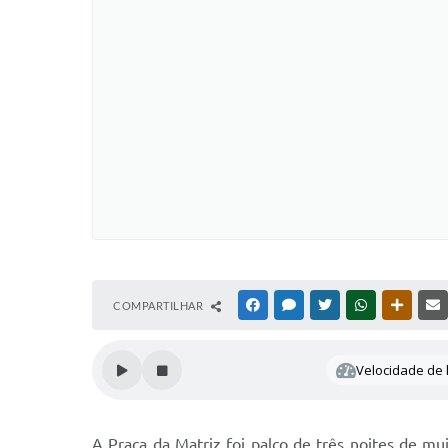
COMPARTILHAR
FACEBOOK
MESSENGER
TWITTER
WHATSAPP
OUTRAS
Velocidade de l
A Praça da Matriz foi palco de três noites de mu