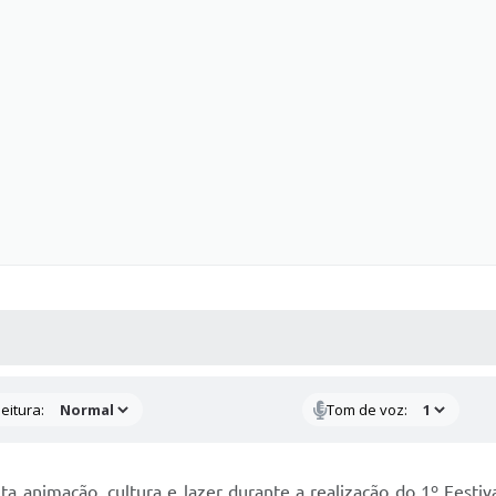
 MÍDIAS
RECEBA NOTÍCIAS
eitura:
Tom de voz:
ita animação, cultura e lazer durante a realização do 1º Fest