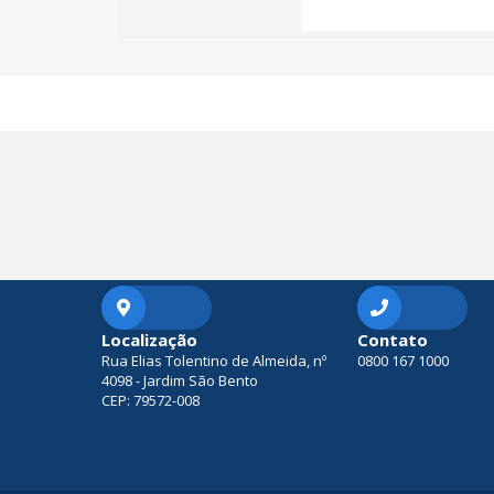
Localização
Contato
Rua Elias Tolentino de Almeida, nº
0800 167 1000
4098 - Jardim São Bento
CEP: 79572-008