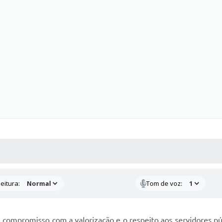
 MÍDIAS
RECEBA NOTÍCIAS
eitura:
Tom de voz:
 compromisso com a valorização e o respeito aos servidores p