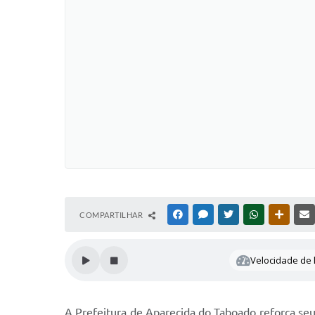
COMPARTILHAR
FACEBOOK
MESSENGER
TWITTER
WHATSAPP
OUTRAS
Velocidade de l
A Prefeitura de Aparecida do Taboado reforça seu