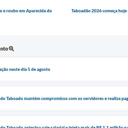
co e roubo em Aparecida do
Taboadão 2026 começa hoje 
ento
ação neste dia 5 de agosto
a do Taboado mantém compromisso com os servidores e realiza pag
do Taboado antecipa vale salarial e injeta mais de R$ 1,1 milhão n