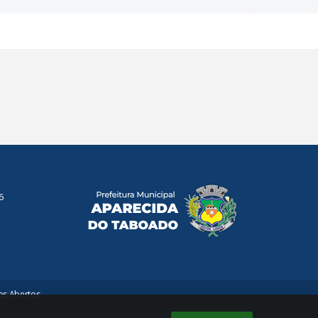
6
s Abertos