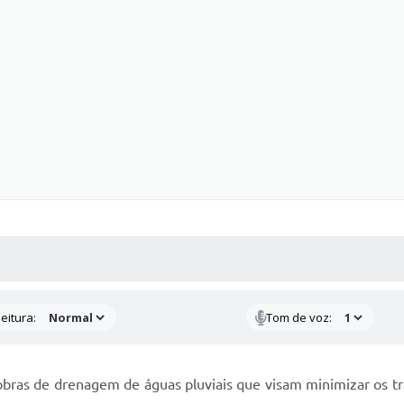
 MÍDIAS
RECEBA NOTÍCIAS
eitura:
Tom de voz:
ras de drenagem de águas pluviais que visam minimizar os tr