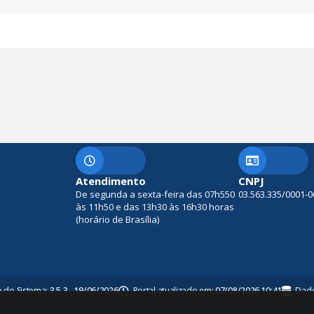
Atendimento
CNPJ
De segunda a sexta-feira das 07h550
03.563.335/0001-0
às 11h50 e das 13h30 às 16h30 horas
(horário de Brasília)
o do Sistema:
3.5.3 - 19/06/2026
Portal atualizado em:
07/08/2026 10:41
Dado