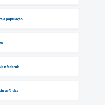
ra a população
em
is e federais
o asfáltica