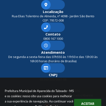
Localização
Rua Elias Tolentino de Almeida, nº 4098 - Jardim São Bento
CEP: 79572-008
Contato
0800 167 1000
Atendimento
De segunda a sexta-feira das 07h550 às 11h50 e das 13h30 às
16h30 horas (horário de Brasília)
CNPJ
03.563.335/0001-06
Prefeitura Municipal de Aparecida do Taboado - MS
Versão do Sistema:
3.5.3 - 19/06/2026
Portal atualizado em:
07/08/2026 10:41
Dados Abertos
e os cookies: nosso site usa cookies para melhorar
a sua experiência de navegação. Ao continuar você
ACEITAR