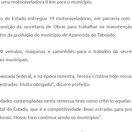
 uma motoniveladora 0 km para o município.
no do Estado entregou 19 motoniveladoras, em parceria com
osição da secretaria de Obras para trabalhar na manutenção 
bém da produção do município de Aparecida do Taboado.
0 veículos, máquinas e caminhões para o trabalho da secre
is municipais.
ancada federal, e na época ministra, Tereza Cristina hoje no
stradas. Muito obrigado”, disse o prefeito.
idades contempladas nesta remessa teve como critério aquelas
 do Estado, que é a competitividade. Boas estradas para produ
ocais. Nosso foco continua sendo os municípios”.