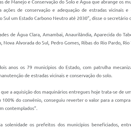
as de Manejo e Conservação do Solo e Água que abrange os mu
ações de conservação e adequação de estradas vicinais e o
o Sul um Estado Carbono Neutro até 2030”, disse o secretário
ades de Água Clara, Amambai, Anaurilândia, Aparecida do Tabo
ju, Nova Alvorada do Sul, Pedro Gomes, Ribas do Rio Pardo, Rio
ois anos os 79 municípios do Estado, com patrulha mecani
manutenção de estradas vicinais e conservação do solo.
 que a aquisição dos maquinários entregues hoje trata-se de 
 100% do convênio, conseguiu reverter o valor para a compra
ram contemplados”.
 solenidade os prefeitos dos municípios beneficiados, ent