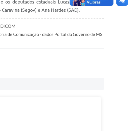
mo os deputados estaduais Lucas de Lima, Pedro
 Caravina (Segov) e Ana Nardes (SAD).
s DICOM
oria de Comunicação - dados Portal do Governo de MS