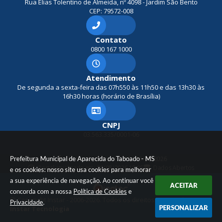
Rua Elias Tolentino de Almeida, nº 4098 - Jardim São Bento
CEP: 79572-008
Contato
0800 167 1000
Atendimento
De segunda a sexta-feira das 07h550 às 11h50 e das 13h30 às
16h30 horas (horário de Brasília)
CNPJ
03.563.335/0001-06
Prefeitura Municipal de Aparecida do Taboado - MS
Versão do Sistema:
3.5.3 - 19/06/2026
Portal atualizado em:
06/08/2026 15:05
Dados Abertos
e os cookies: nosso site usa cookies para melhorar
a sua experiência de navegação. Ao continuar você
ACEITAR
concorda com a nossa
Política de Cookies
e
© Copyright Instar - 2006-2026. Todos os direitos reservados -
Privacidade
.
PERSONALIZAR
Instar Tecnologia