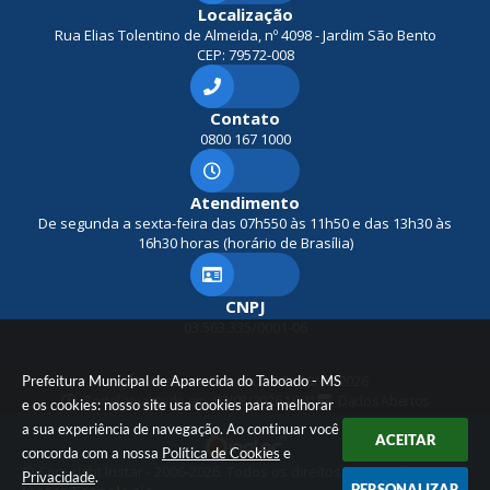
Souz
iços
Des
Mich
Localização
a
Urb
env
aéli
Rua Elias Tolentino de Almeida, nº 4098 - Jardim São Bento
Pupi
ano
olvi
Mign
CEP: 79572-008
n
oli
s
men
Silva
to,..
Adri
.
ano
Contato
de
Dart
0800 167 1000
Souz
agna
a
n
Ram
os
Atendimento
Quei
De segunda a sexta-feira das 07h550 às 11h50 e das 13h30 às
roz
16h30 horas (horário de Brasília)
CNPJ
03.563.335/0001-06
Prefeitura Municipal de Aparecida do Taboado - MS
Versão do Sistema:
3.5.3 - 19/06/2026
Portal atualizado em:
07/08/2026 10:41
Dados Abertos
e os cookies: nosso site usa cookies para melhorar
a sua experiência de navegação. Ao continuar você
ACEITAR
concorda com a nossa
Política de Cookies
e
© Copyright Instar - 2006-2026. Todos os direitos reservados -
Privacidade
.
PERSONALIZAR