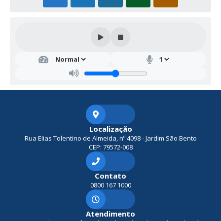
Secr
etar
ia
de
Assi
stên
cia
Soci
al
Mich
Localização
aéli
Rua Elias Tolentino de Almeida, nº 4098 - Jardim São Bento
Mign
CEP: 79572-008
oli
Silva
Contato
0800 167 1000
Atendimento