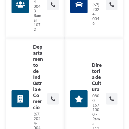
4-
(67)
004
202
3 -
4-
Ram
004
al
6
107
2
Dep
arta
men
to
Dire
de
tori
Ind
a de
ústr
Cult
ia e
ura
Co
080
mér
0
167
cio
100
(67)
0 -
202
Ram
4-
al
004
113