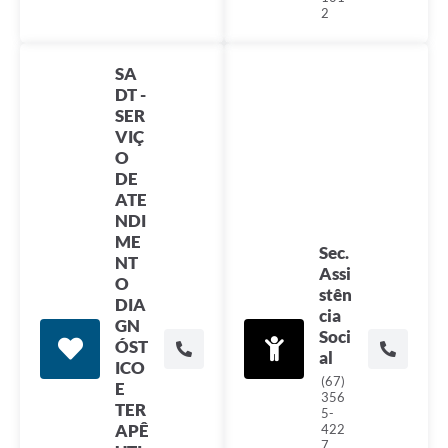
2
SA
DT -
SER
VIÇ
O
DE
ATE
NDI
ME
Sec.
NT
Assi
O
stên
DIA
cia
GN
Soci
ÓST
al
ICO
(67)
E
356
TER
5-
APÊ
422
7