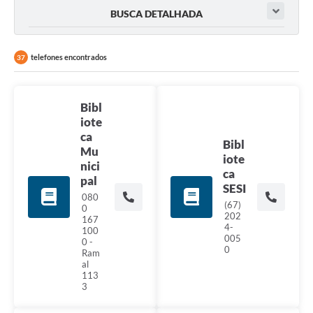
BUSCA DETALHADA
telefones encontrados
37
Bibl
iote
ca
Bibl
Mu
iote
nici
ca
pal
SESI
080
(67)
0
202
167
4-
100
005
0 -
0
Ram
al
113
3