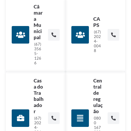
Câ
mar
a
CA
Mu
PS
nici
(67)
pal
202
4-
(67)
004
356
8
5-
126
6
Cas
Cen
a do
tral
Tra
de
balh
reg
ado
ulaç
r
ão
(67)
080
202
0
4-
167