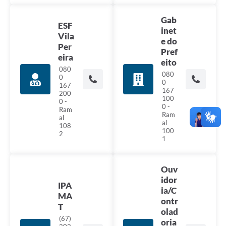
Gab
ESF
inet
Vila
e do
Per
Pref
eira
eito
080
080
0
0
167
167
200
100
0 -
0 -
Ram
Ram
al
al
108
100
2
1
Ouv
idor
IPA
ia/C
MA
ontr
T
olad
(67)
oria