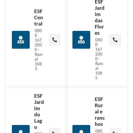
ESF
Jard
ESF
im
Cen
das
tral
Flor
080
es
0
080
167
0
200
167
0 -
200
Ram
0 -
al
Ram
108
al
3
108
5
ESF
ESF
Jard
Rur
im
al e
do
ranc
Lag
hos
o
080