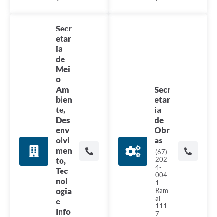
Secr
etar
ia
de
Mei
o
Secr
Am
etar
bien
ia
te,
de
Des
Obr
env
as
olvi
men
(67)
202
to,
4-
Tec
004
nol
1 -
ogia
Ram
al
e
111
Info
7