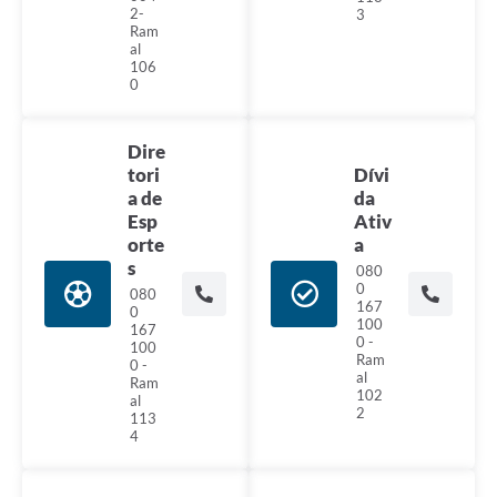
2-
3
Ram
al
106
0
Dire
tori
Dívi
a de
da
Esp
Ativ
orte
a
s
080
0
080
167
0
100
167
0 -
100
Ram
0 -
al
Ram
102
al
2
113
4