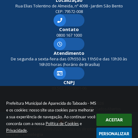
Localização
Rua Elias Tolentino de Almeida, nº 4098 - Jardim São Bento
CEP: 79572-008
Contato
0800 167 1000
Atendimento
De segunda a sexta-feira das 07h550 às 11h50 e das 13h30 às
16h30 horas (horário de Brasília)
CNPJ
03.563.335/0001-06
Prefeitura Municipal de Aparecida do Taboado - MS
Versão do Sistema:
3.5.3 - 19/06/2026
Portal atualizado em:
07/08/2026 10:41
Dados Abertos
e os cookies: nosso site usa cookies para melhorar
a sua experiência de navegação. Ao continuar você
ACEITAR
concorda com a nossa
Política de Cookies
e
© Copyright Instar - 2006-2026. Todos os direitos reservados -
Privacidade
.
PERSONALIZAR
Instar Tecnologia