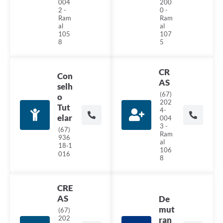
004
200
2 -
0 -
Ram
Ram
al
al
105
107
8
5
CR
Con
AS
selh
(67)
o
202
Tut
4-
elar
004
3 -
‪(67)
Ram
936
al
18‑1
106
016‬
8
CRE
AS
De
mut
(67)
202
ran