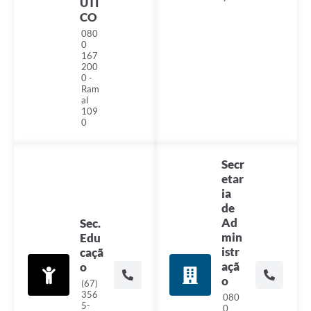
UTI
CO
080
0
167
200
0 -
Ram
al
109
0
Secr
etar
ia
de
Ad
Sec.
min
Edu
istr
caçã
açã
o
o
(67)
356
080
5-
0