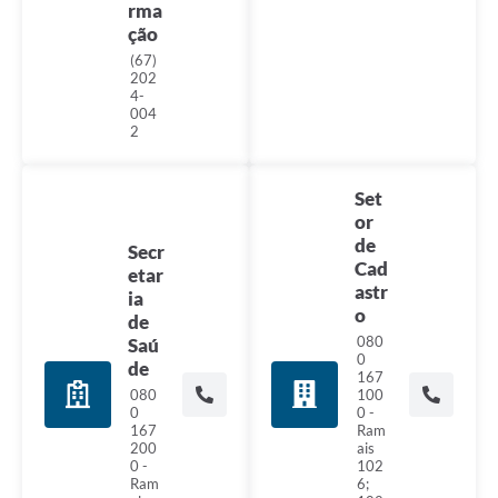
rma
ção
(67)
202
4-
004
2
Set
or
de
Secr
Cad
etar
astr
ia
o
de
080
Saú
0
de
167
080
100
0
0 -
167
Ram
200
ais
0 -
102
Ram
6;