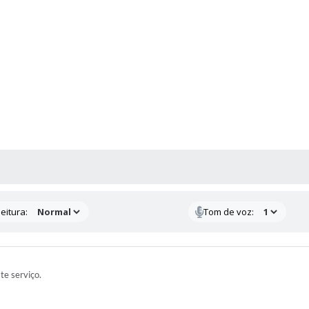
 MÍDIAS
eitura:
Tom de voz:
ste serviço.