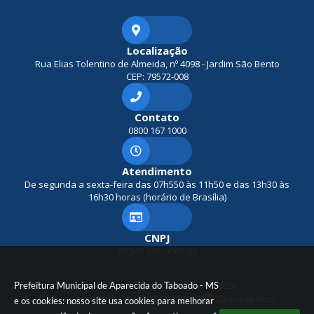
Localização
Rua Elias Tolentino de Almeida, nº 4098 - Jardim São Bento
CEP: 79572-008
Contato
0800 167 1000
Atendimento
De segunda a sexta-feira das 07h550 às 11h50 e das 13h30 às
16h30 horas (horário de Brasília)
CNPJ
03.563.335/0001-06
Prefeitura Municipal de Aparecida do Taboado - MS
Versão do Sistema:
3.5.3 - 19/06/2026
Portal atualizado em:
06/08/2026 15:05
Dados Abertos
e os cookies: nosso site usa cookies para melhorar