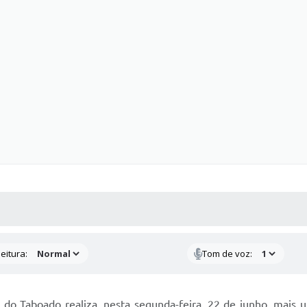
 MÍDIAS
RECEBA NOTÍCIAS
eitura:
Tom de voz:
a do Taboado realiza, nesta segunda-feira, 22 de junho, mais