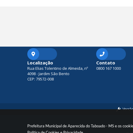
Localização
Contato
Rua Elias Tolentino de Almeida, nº
0800 167 1000
4098 - Jardim São Bento
CEP: 79572-008
Versã
Prefeitura Municipal de Aparecida do Taboado - MS e os cooki
Política de Cookies
e
Privacidade
.