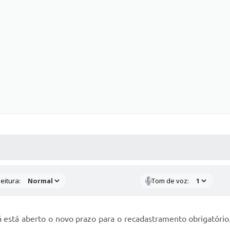
 MÍDIAS
RECEBA NOTÍCIAS
eitura:
Tom de voz:
 já está aberto o novo prazo para o recadastramento obrigatório