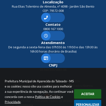
Localização
Rua Elias Tolentino de Almeida, nº 4098 - Jardim São Bento
CEP: 79572-008
Contato
0800 167 1000
Atendimento
De segunda a sexta-feira das 07h550 às 11h50 e das 13h30 às
16h30 horas (horário de Brasília)
CNPJ
03.563.335/0001-06
Prefeitura Municipal de Aparecida do Taboado - MS
Versão do Sistema:
3.5.3 - 19/06/2026
Portal atualizado em:
06/08/2026 15:05
Dados Abertos
e os cookies: nosso site usa cookies para melhorar
a sua experiência de navegação. Ao continuar você
ACEITAR
concorda com a nossa
Política de Cookies
e
© Copyright Instar - 2006-2026. Todos os direitos reservados -
Privacidade
.
PERSONALIZAR
Instar Tecnologia