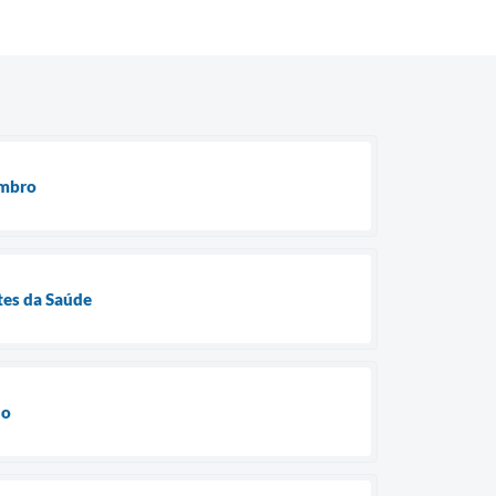
embro
tes da Saúde
ho