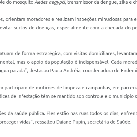
ole do mosquito
Aedes aegypti
, transmissor da dengue, zika e 
os, orientam moradores e realizam inspeções minuciosas para el
 evitar surtos de doenças, especialmente com a chegada do pe
uam de forma estratégica, com visitas domiciliares, levantamen
ental, mas o apoio da população é indispensável. Cada morador
água parada”, destacou Paula Andréia, coordenadora de Endemi
ém participam de mutirões de limpeza e campanhas, em parceria
ndices de infestação têm se mantido sob controle e o município 
 da saúde pública. Eles estão nas ruas todos os dias, enfrent
oteger vidas”, ressaltou Daiane Pupin, secretária de Saúde.