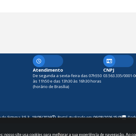
Atendimento
CNPJ
De segunda a sexta-feira das 07h550
03.563.335/0001-0
às 11h50 e das 13h30 às 16h30 horas
(horário de Brasília)
o do Sistema:
3.5.3 - 19/06/2026
Portal atualizado em:
06/08/2026 15:05
Dado
es: nosso site usa cookies para melhorar a sua experiência de navegação. Ao c