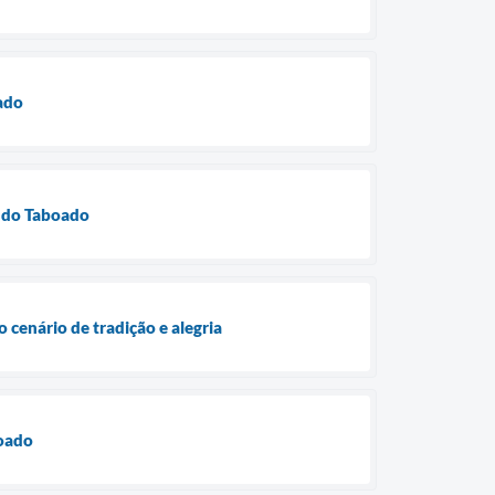
oado
a do Taboado
 cenário de tradição e alegria
boado