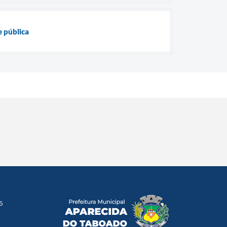
 pública
6