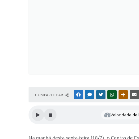
COMPARTILHAR
FACEBOOK
MESSENGER
TWITTER
WHATSAPP
OUTRAS
Velocidade de l
Na manhã desta sexta-feira (18/7), o Centro de E