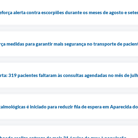
força alerta contra escorpiões durante os meses de agosto e set
ça medidas para garantir mais segurança no transporte de pacien
rta: 319 pacientes faltaram às consultas agendadas no mês de jul
talmológicas é iniciado para reduzir fila de espera em Aparecida 
boado realiza entrega de mais 31 óculos de grau à população