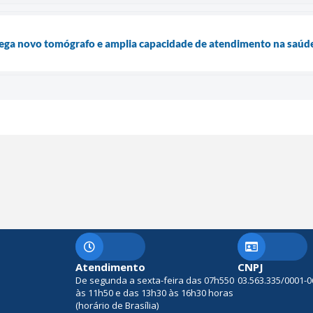
ega novo tomógrafo e amplia capacidade de atendimento na saúde
Atendimento
CNPJ
De segunda a sexta-feira das 07h550
03.563.335/0001-0
às 11h50 e das 13h30 às 16h30 horas
(horário de Brasília)