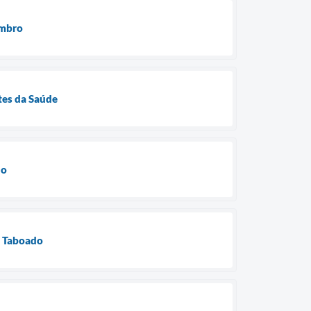
embro
tes da Saúde
ho
do Taboado