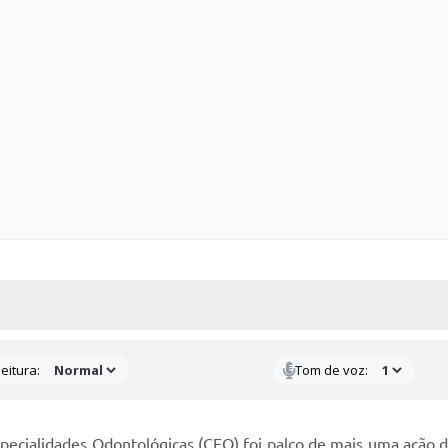
 MÍDIAS
RECEBA NOTÍCIAS
eitura:
Tom de voz:
specialidades Odontológicas (CEO) foi palco de mais uma ação d