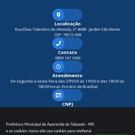
Localização
Rua Elias Tolentino de Almeida, nº 4098 - Jardim São Bento
CEP: 79572-008
Contato
0800 167 1000
Atendimento
De segunda a sexta-feira das 07h550 às 11h50 e das 13h30 às
16h30 horas (horário de Brasília)
CNPJ
03.563.335/0001-06
Prefeitura Municipal de Aparecida do Taboado - MS
Versão do Sistema:
3.5.3 - 19/06/2026
Portal atualizado em:
07/08/2026 10:41
Dados Abertos
e os cookies: nosso site usa cookies para melhorar