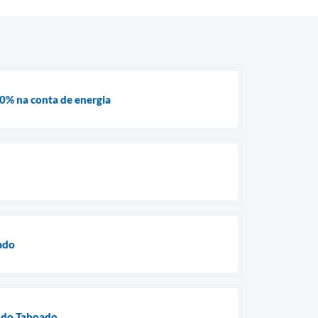
0% na conta de energia
oado
a do Taboado