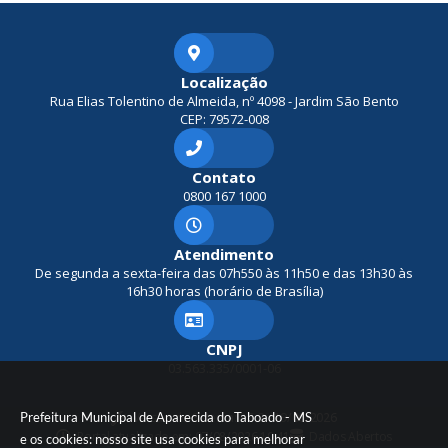
Localização
Rua Elias Tolentino de Almeida, nº 4098 - Jardim São Bento
CEP: 79572-008
Contato
0800 167 1000
Atendimento
De segunda a sexta-feira das 07h550 às 11h50 e das 13h30 às
16h30 horas (horário de Brasília)
CNPJ
03.563.335/0001-06
Prefeitura Municipal de Aparecida do Taboado - MS
Versão do Sistema:
3.5.3 - 19/06/2026
Portal atualizado em:
07/08/2026 10:41
Dados Abertos
e os cookies: nosso site usa cookies para melhorar