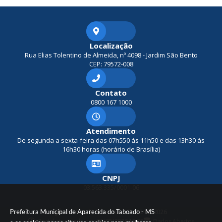
Localização
Rua Elias Tolentino de Almeida, nº 4098 - Jardim São Bento
CEP: 79572-008
Contato
0800 167 1000
Atendimento
De segunda a sexta-feira das 07h550 às 11h50 e das 13h30 às
16h30 horas (horário de Brasília)
CNPJ
03.563.335/0001-06
Prefeitura Municipal de Aparecida do Taboado - MS
Versão do Sistema:
3.5.3 - 19/06/2026
Portal atualizado em:
06/08/2026 15:05
Dados Abertos