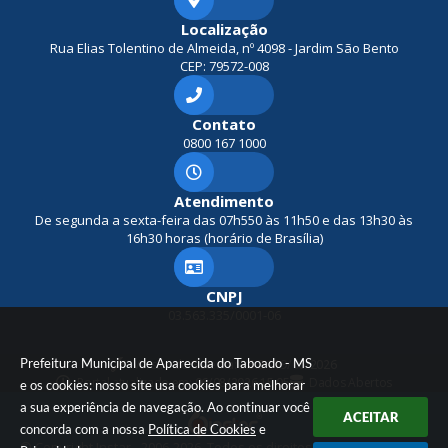
Localização
Rua Elias Tolentino de Almeida, nº 4098 - Jardim São Bento
CEP: 79572-008
Contato
0800 167 1000
Atendimento
De segunda a sexta-feira das 07h550 às 11h50 e das 13h30 às
16h30 horas (horário de Brasília)
CNPJ
03.563.335/0001-06
Prefeitura Municipal de Aparecida do Taboado - MS
Versão do Sistema:
3.5.3 - 19/06/2026
Portal atualizado em:
06/08/2026 15:05
Dados Abertos
e os cookies: nosso site usa cookies para melhorar
a sua experiência de navegação. Ao continuar você
ACEITAR
concorda com a nossa
Política de Cookies
e
© Copyright Instar - 2006-2026. Todos os direitos reservados -