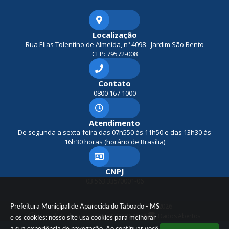
Localização
Rua Elias Tolentino de Almeida, nº 4098 - Jardim São Bento
CEP: 79572-008
Contato
0800 167 1000
Atendimento
De segunda a sexta-feira das 07h550 às 11h50 e das 13h30 às
16h30 horas (horário de Brasília)
CNPJ
03.563.335/0001-06
Prefeitura Municipal de Aparecida do Taboado - MS
Versão do Sistema:
3.5.3 - 19/06/2026
Portal atualizado em:
06/08/2026 15:05
Dados Abertos
e os cookies: nosso site usa cookies para melhorar
a sua experiência de navegação. Ao continuar você