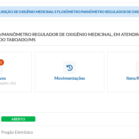
ISIÇÃO DE OXIGÊNIO MEDICINAL E FLUXÔMETRO/MANÔMETRO REGULADOR DE OXIGÊ
O/MANÔMETRO REGULADOR DE OXIGÊNIO MEDICINAL, EM ATENDI
A DO TABOADO/MS
5
vos
Movimentações
Itens/
ações, etc)
ABERTO
Pregão Eletrônico