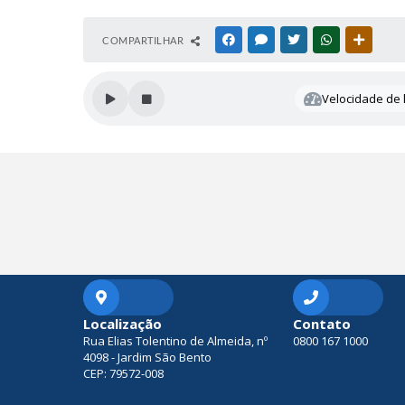
S
COMPARTILHAR
FACEBOOK
MESSENGER
TWITTER
WHATSAPP
OUTRAS
e
c
r
Velocidade de l
e
t
a
ri
a
d
e
S
a
ú
d
e
D
ai
Localização
Contato
a
Rua Elias Tolentino de Almeida, nº
0800 167 1000
n
4098 - Jardim São Bento
e
CEP: 79572-008
d
e
S