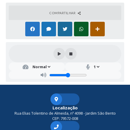
COMPARTILHAR
Secr
etar
ia
de
Obr
as,
Viaç
ão e
Serv
Localização
iços
Rua Elias Tolentino de Almeida, nº 4098 - Jardim São Bento
Urb
CEP: 79572-008
ano
s