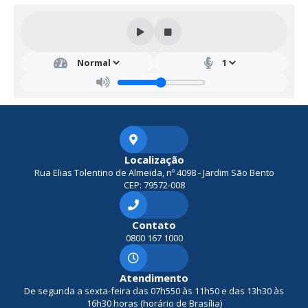
Secr
etar
ia
de
Edu
caçã
o
Lucia
na
Localização
Barb
Rua Elias Tolentino de Almeida, nº 4098 - Jardim São Bento
osa
Cava
CEP: 79572-008
lcant
e
Contato
0800 167 1000
Atendimento
De segunda a sexta-feira das 07h550 às 11h50 e das 13h30 às
16h30 horas (horário de Brasília)