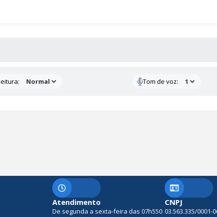
 MÍDIAS
eitura:
Tom de voz:
Atendimento
CNPJ
De segunda a sexta-feira das 07h550
03.563.335/0001-0