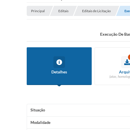
Principal
Editais
Editais de Licitação
Exe
Execução De Bas
Detalhes
Arqui
(atas, homolog
Situação
Modalidade