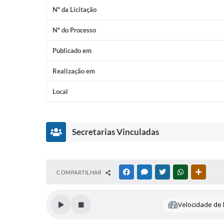
Nº da Licitação
Nº do Processo
Publicado em
Realização em
Local
Secretarias Vinculadas
S
COMPARTILHAR
FACEBOOK
MESSENGER
TWITTER
WHATSAPP
OUTRAS
e
c
r
Velocidade de l
e
t