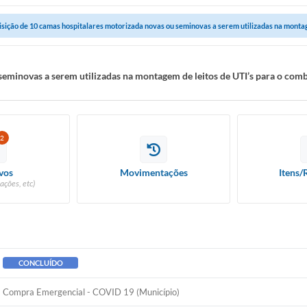
isição de 10 camas hospitalares motorizada novas ou seminovas a serem utilizadas na montage
seminovas a serem utilizadas na montagem de leitos de UTI’s para o com
2
vos
Movimentações
Itens/
ações, etc)
CONCLUÍDO
Compra Emergencial - COVID 19 (Município)