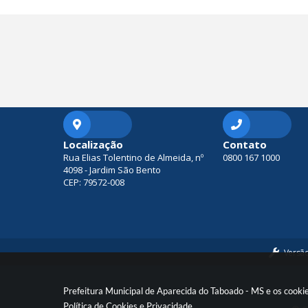
a
ri
a
d
e
S
a
ú
d
e
D
ai
Localização
Contato
a
Rua Elias Tolentino de Almeida, nº
0800 167 1000
n
4098 - Jardim São Bento
e
CEP: 79572-008
d
e
S
o
u
z
a
Versã
P
u
pi
Prefeitura Municipal de Aparecida do Taboado - MS e os cooki
n
Política de Cookies
e
Privacidade
.