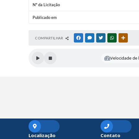
Nº da Licitação
Publicado em
COMPARTILHAR
FACEBOOK
MESSENGER
TWITTER
WHATSAPP
OUTRAS
Velocidade de l
Localização
Contato