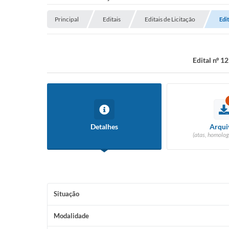
Principal
Editais
Editais de Licitação
Edi
Edital nº 1
Detalhes
Arqui
(atas, homolog
Situação
Modalidade