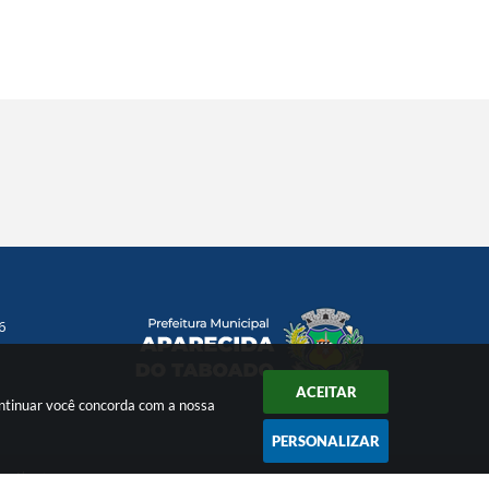
6
ACEITAR
ontinuar você concorda com a nossa
PERSONALIZAR
s Abertos