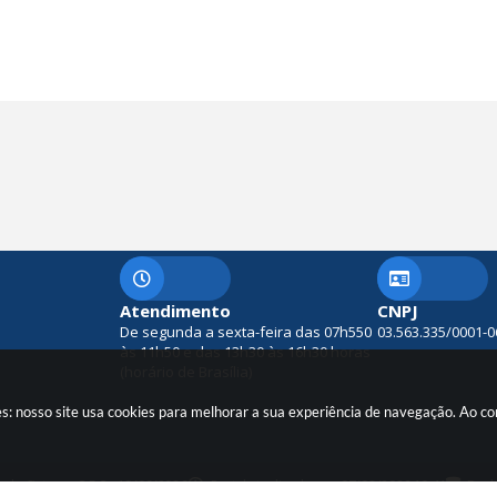
Atendimento
CNPJ
De segunda a sexta-feira das 07h550
03.563.335/0001-0
às 11h50 e das 13h30 às 16h30 horas
(horário de Brasília)
es: nosso site usa cookies para melhorar a sua experiência de navegação. Ao c
o do Sistema:
3.5.3 - 19/06/2026
Portal atualizado em:
07/08/2026 10:41
Dado