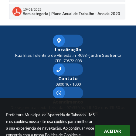
10/01/2023
Sem categoria | Plano Anual de Trabalho - Ano de 2020
Localização
Rua Elias Tolentino de Almeida, nº 4098 - Jardim São Bento
CEP: 79572-008
Contato
0800 167 1000
Atendimento
De segunda a sexta-feira das 07h550 às 11h50 e das 13h30 às
16h30 horas (horário de Brasília)
Prefeitura Municipal de Aparecida do Taboado - MS
e os cookies: nosso site usa cookies para melhorar
a sua experiência de navegação. Ao continuar você
CNPJ
ACEITAR
concorda com a nossa
Política de Cookies
e