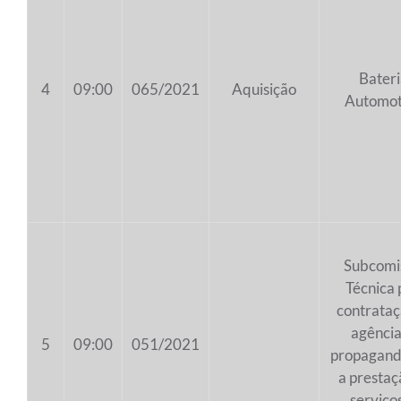
Bateri
4
09:00
065/2021
Aquisição
Automot
Subcomi
Técnica 
contrataç
agência
5
09:00
051/2021
propagand
a prestaç
serviço