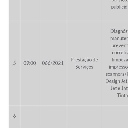
publici
Diagnóst
manute
prevent
correti
Prestação de
limpeza
5
09:00
066/2021
Serviços
impresso
scanners (
Design Jet
Jet e Ja
Tinta
6