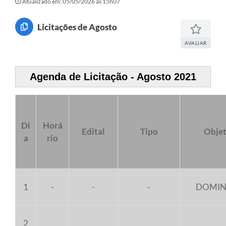
Atualizado em: 05/05/2026 às 15h07
Licitações de Agosto
AVALIAR
Agenda de Licitação - Agosto 2021
Di
Horá
Edital
Tipo
Obje
a
rio
1
-
-
-
DOMI
2