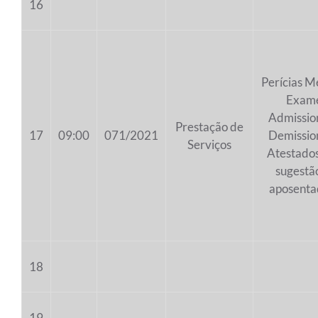
16
Perícias M
Exam
Admission
Prestação de
17
09:00
071/2021
Demission
Serviços
Atestados
sugestã
aposenta
18
19